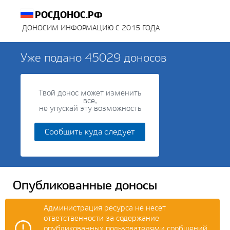
РОСДОНОС.РФ
ДОНОСИМ ИНФОРМАЦИЮ С 2015 ГОДА
Уже подано
45029
доносов
Твой донос может изменить
все,
не упускай эту возможность
Сообщить куда следует
Опубликованные доносы
Администрация ресурса не несет
ответственности за содержание
опубликованных пользователями сообщений.