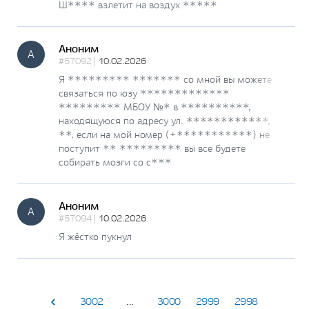
Ш**** взлетит на воздух *****
Аноним
А
#57092 |
10.02.2026
Я ********* ******* со мной вы можете
связаться по юзу *************
********* МБОУ №* в **********,
находящуюся по адресу ул. ************,
**, если на мой номер (+***********) не
поступит ** ********* вы все будете
собирать мозги со с***
Аноним
А
#57094 |
10.02.2026
Я жёстко пукнул
3002
...
3000
2999
2998