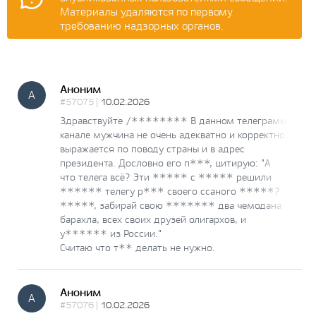
Материалы удаляются по первому
требованию надзорных органов.
Аноним
А
#57075 |
10.02.2026
Здравствуйте /******** В данном телеграмм
канале мужчина не очень адекватно и корректно
выражается по поводу страны и в адрес
президента. Дословно его п***, цитирую: "А
что телега всё? Эти ***** с ***** решили
****** телегу р*** своего ссаного *****?
*****, забирай свою ******* два чемодана
барахла, всех своих друзей олигархов, и
у****** из России."
Считаю что т** делать не нужно.
Аноним
А
#57076 |
10.02.2026