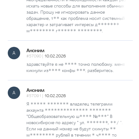
искать новые способы для выполнения обычных
задач. Прошу не игнорировать данное
обращение, т** как проблема носит системный
характер и затрагивает интересы д*******
м******** г****** ********.
Аноним
А
#57090 |
10.02.2026
здравствуйте я не **** точно полюбому. меня
кикнули из**** конфы ***. разберитесь.
Аноним
А
#57091 |
10.02.2026
Я ***** ******* владелец телеграмм
аккаунта ************** *******
"Общеобразовательную ш**** №***" В
новосибирске по адресу " ул. *******, **/ ".
Если на данный номер не будут скинуты **
м******** рублей в течении * ч**** то