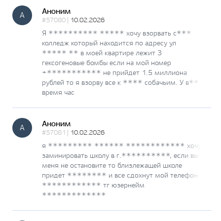
Аноним
А
#57080 |
10.02.2026
Я ********** ***** хочу взорвать с***
колледж который находится по адресу ул
***** ** в моей квартире лежит 3
гексогеновые бомбы если на мой номер
+*********** не прийдет 1.5 миллиона
рублей то я взорву все к **** собачьим. У в**
время час
Аноним
А
#57081 |
10.02.2026
я ********* ****** ************ хочу
заминировать школу в г.**********, если вы
меня не остановите то близлежащей школе
придет ******** и все сдохнут мой телефон
************ тг юзернейм
*************