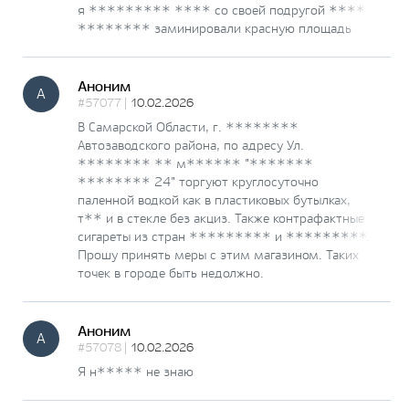
я ********* **** со своей подругой ****
******** заминировали красную площадь
Аноним
А
#57077 |
10.02.2026
В Самарской Области, г. ********
Автозаводского района, по адресу Ул.
******** ** м****** "*******
******** 24" торгуют круглосуточно
паленной водкой как в пластиковых бутылках,
т** и в стекле без акциз. Также контрафактные
сигареты из стран ********* и *********.
Прошу принять меры с этим магазином. Таких
точек в городе быть недолжно.
Аноним
А
#57078 |
10.02.2026
Я н***** не знаю