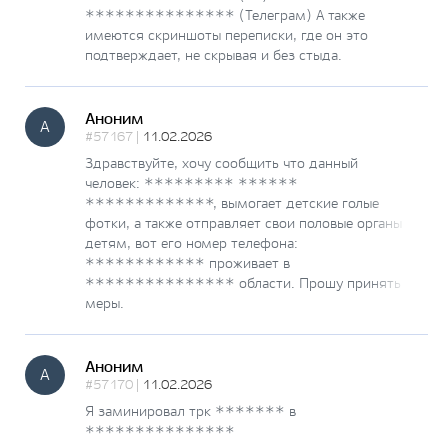
*************** (Телеграм) А также
имеются скриншоты переписки, где он это
подтверждает, не скрывая и без стыда.
Аноним
А
#57167 |
11.02.2026
Здравствуйте, хочу сообщить что данный
человек: ********* ******
*************, вымогает детские голые
фотки, а также отправляет свои половые органы
детям, вот его номер телефона:
************ проживает в
*************** области. Прошу принять
меры.
Аноним
А
#57170 |
11.02.2026
Я заминировал трк ******* в
***************