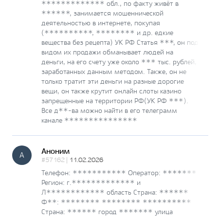
************* обл., по факту живёт в
******, занимается мошеннической
деятельностью в интернете, покупая
(**********, ******** и др. едкие
вещества без рецепта) УК РФ Статья ***, он под
видом их продажи обманывает людей на
деньги, на его счету уже около *** тыс. рублей,
заработанных данным методом. Также, он не
только тратит эти деньги на разные дорогие
вещи, он также крутит онлайн слоты казино
запрещенные на территории РФ(УК РФ ***).
Все д**-ва можно найти в его телеграмм
канале ***************
Аноним
А
#57162 |
11.02.2026
Телефон: *********** Оператор: *******
Регион: г.************* и
Л************ область Страна: ******
Ф**: ******** ******** **********
Страна: ****** город ******* улица