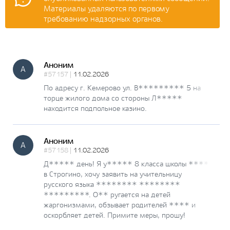
Материалы удаляются по первому
требованию надзорных органов.
Аноним
А
#57157 |
11.02.2026
По адресу г. Кемерово ул. В********* 5 на
торце жилого дома со стороны Л*****
находится подпольное казино.
Аноним
А
#57158 |
11.02.2026
Д***** день! Я у***** 8 класса школы ****
в Строгино, хочу заявить на учительницу
русского языка ******** ********
*********. О** ругается на детей
жаргонизмами, обзывает родителей **** и
оскорбляет детей. Примите меры, прошу!