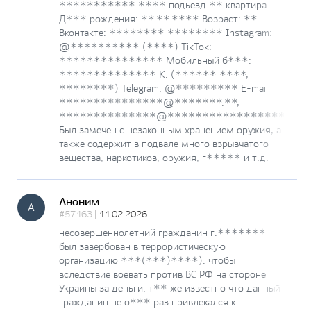
*********** **** подьезд ** квартира
Д*** рождения: **.**.**** Возраст: **
Вконтакте: ******** ******** Instagram:
@********** (****) TikTok:
*************** Мобильный б***:
************** К. (****** ****,
********) Telegram: @********* E-mail
***************@*******.**,
**************@*****************
Был замечен с незаконным хранением оружия, а
также содержит в подвале много взрывчатого
вещества, наркотиков, оружия, г***** и т.д.
Аноним
А
#57163 |
11.02.2026
несовершеннолетний гражданин г.*******
был завербован в террористическую
организацию ***(***)****). чтобы
вследствие воевать против ВС РФ на стороне
Украины за деньги. т** же известно что данный
гражданин не о*** раз привлекался к