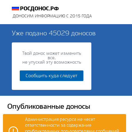
РОСДОНОС.РФ
ДОНОСИМ ИНФОРМАЦИЮ С 2015 ГОДА
Уже подано
45029
доносов
Твой донос может изменить
все,
не упускай эту возможность
Сообщить куда следует
Опубликованные доносы
Администрация ресурса не несет
ответственности за содержание
опубликованных пользователями сообщений.