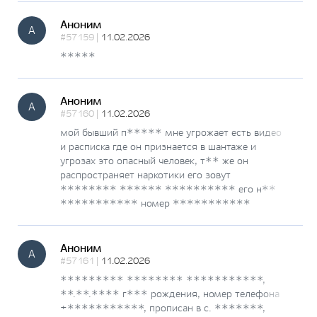
Аноним
А
#57159 |
11.02.2026
*****
Аноним
А
#57160 |
11.02.2026
мой бывший п***** мне угрожает есть видео
и расписка где он признается в шантаже и
угрозах это опасный человек, т** же он
распространяет наркотики его зовут
******** ****** ********** его н**
*********** номер ***********
Аноним
А
#57161 |
11.02.2026
********* ******** ***********,
**.**.**** г*** рождения, номер телефона
+***********, прописан в с. *******,