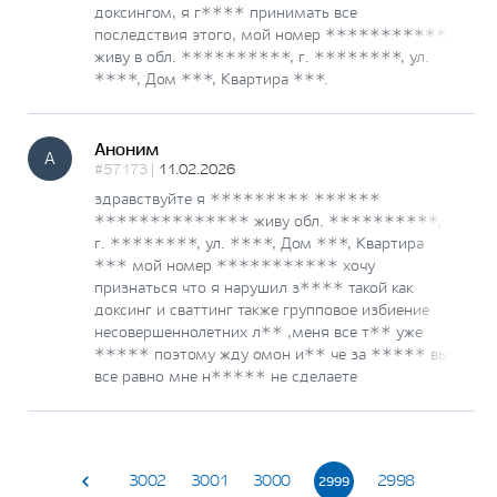
доксингом, я г**** принимать все
последствия этого, мой номер ***********,
живу в обл. **********, г. ********, ул.
****, Дом ***, Квартира ***.
Аноним
А
#57173 |
11.02.2026
здравствуйте я ********* ******
************** живу обл. **********,
г. ********, ул. ****, Дом ***, Квартира
*** мой номер *********** хочу
признаться что я нарушил з**** такой как
доксинг и сваттинг также групповое избиение
несовершеннолетних л** ,меня все т** уже
***** поэтому жду омон и** че за ***** вы
все равно мне н***** не сделаете
3002
3001
3000
2998
2999