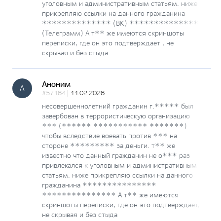
уголовным и административным статьям. ниже
прикрепляю ссылки на данного гражданина
************** (ВК) **************
(Телеграмм) А т** же имеются скриншоты
переписки, где он это подтверждает , не
скрывая и без стыда
Аноним
А
#57164 |
11.02.2026
несовершеннолетний гражданин г.***** был
завербован в террористическую организацию
*** (****** *********** *******).
чтобы вследствие воевать против *** на
стороне ********* за деньги. т** же
известно что данный гражданин не о*** раз
привлекался к уголовным и административным
статьям. ниже прикрепляю ссылки на данного
гражданина ***************
*************** А т** же имеются
скриншоты переписки, где он это подтверждает,
не скрывая и без стыда