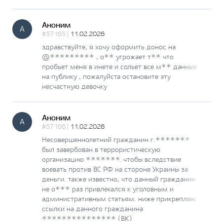
Аноним
А
#57165 |
11.02.2026
здравствуйте, я хочу оформить донос на
@********* , о** угрожает т** что
пробьет меня в инете и сольет все м** данные
на публику , пожалуйста остановите эту
несчастную девочку
Аноним
А
#57166 |
11.02.2026
Несовершеннолетний гражданин г.*******
был завербован в террористическую
организацию *******. чтобы вследствие
воевать против ВС РФ на стороне Украины за
деньги. также известно, что данный гражданин
не о*** раз привлекался к уголовным и
административным статьям. ниже прикрепляю
ссылки на данного гражданина
*************** (ВК)